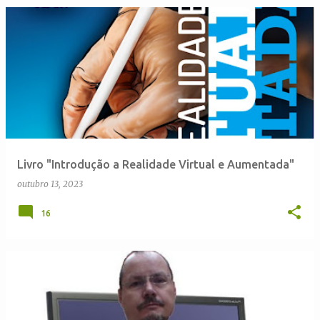
P
o
s
t
a
g
e
Livro "Introdução a Realidade Virtual e Aumentada"
n
outubro 13, 2023
s
16