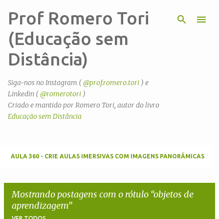
Prof Romero Tori
Pular para o conteúdo principal
(Educação sem
Distância)
Siga-nos no Instagram (
@prof.romero.tori
) e
Linkedin (
@romerotori
)
Criado e mantido por Romero Tori, autor do livro
Educação sem Distância
AULA 360 - CRIE AULAS IMERSIVAS COM IMAGENS PANORÂMICAS
Mostrando postagens com o rótulo
objetos de
aprendizagem
VER TODOS