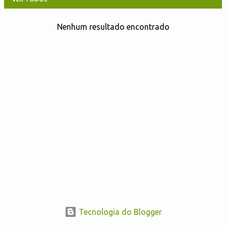
Nenhum resultado encontrado
P
o
s
t
a
g
e
n
s
Tecnologia do Blogger