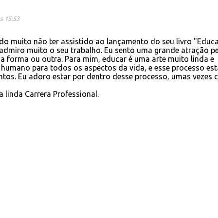
s 15:53
ndo muito não ter assistido ao lançamento do seu livro "Educ
e admiro muito o seu trabalho. Eu sento uma grande atração p
a forma ou outra. Para mim, educar é uma arte muito linda e
r humano para todos os aspectos da vida, e esse processo est
os. Eu adoro estar por dentro desse processo, umas vezes
 linda Carrera Professional.