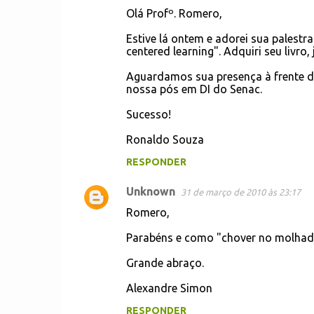
C
Olá Profº. Romero,
o
Estive lá ontem e adorei sua palestr
m
centered learning". Adquiri seu livro,
e
Aguardamos sua presença à frente da
n
nossa pós em DI do Senac.
t
Sucesso!
á
r
Ronaldo Souza
i
RESPONDER
o
Unknown
31 de março de 2010 às 23:17
s
Romero,
Parabéns e como "chover no molhad
Grande abraço.
Alexandre Simon
RESPONDER