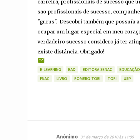
carreira, profissionais de sucesso que 
são profissionais de sucesso, companhei
"gurus". Descobri também que possuía a
ocupar um lugar especial em meu coraç
verdadeiro sucesso considero já ter atin
existe distância. Obrigado!
E-LEARNING
EAD
EDITORA SENAC
EDUCAÇÃO
FNAC
LIVRO
ROMERO TORI
TORI
USP
Anônimo
31 de março de 2010 às 11:09