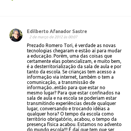
Edilberto Afanador Sastre
C
2 de março de 2012 às 00:07
o
Prezado Romero Tori, é verdade as novas
tecnologias chegaram e estão aí para mudar
m
a educação. Porém, uma das coisas que
e
certamente elas potencializam, e muito bem,
é a desterritorialização da sala de aula e por
n
tanto da escola. Se crianças tem acesso a
t
informação via internet, também o tem a
comunicação, a transmissão de
á
informação...então para que estar no
r
mesmo lugar? Para que estar confinados na
sala de aula e na escola se poderiam estar
i
transmitindo experiências desde qualquer
o
lugar, conversando e trocando idéias a
qualquer hora? O tempo da escola como
s
território obrigatório, acabou, o tempo da
presença física acabou. Estamos no advento
do mundo escola!!! É daí que tem que ser