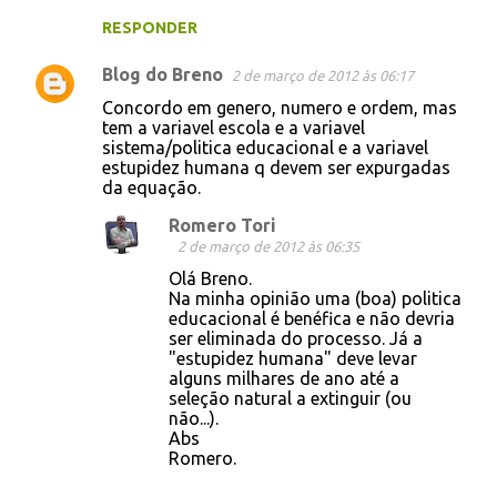
RESPONDER
Blog do Breno
2 de março de 2012 às 06:17
Concordo em genero, numero e ordem, mas
tem a variavel escola e a variavel
sistema/politica educacional e a variavel
estupidez humana q devem ser expurgadas
da equação.
Romero Tori
2 de março de 2012 às 06:35
Olá Breno.
Na minha opinião uma (boa) politica
educacional é benéfica e não devria
ser eliminada do processo. Já a
"estupidez humana" deve levar
alguns milhares de ano até a
seleção natural a extinguir (ou
não...).
Abs
Romero.