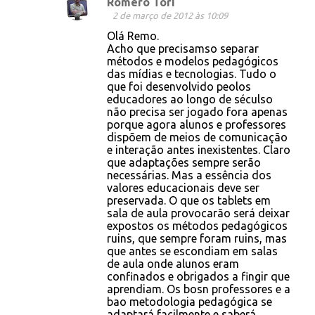
Romero Tori
2 de março de 2012 às 10:09
Olá Remo.
Acho que precisamso separar
métodos e modelos pedagógicos
das mídias e tecnologias. Tudo o
que foi desenvolvido peolos
educadores ao longo de séculso
não precisa ser jogado fora apenas
porque agora alunos e professores
dispõem de meios de comunicação
e interação antes inexistentes. Claro
que adaptações sempre serão
necessárias. Mas a essência dos
valores educacionais deve ser
preservada. O que os tablets em
sala de aula provocarão será deixar
expostos os métodos pedagógicos
ruins, que sempre foram ruins, mas
que antes se escondiam em salas
de aula onde alunos eram
confinados e obrigados a fingir que
aprendiam. Os bosn professores e a
bao metodologia pedagógica se
adaptará facilmente e saberá