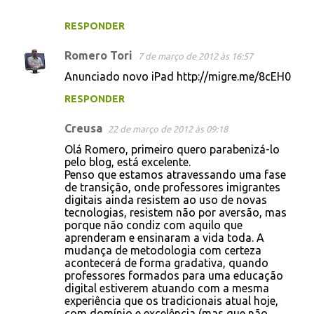
RESPONDER
Romero Tori
7 de março de 2012 às 16:57
Anunciado novo iPad http://migre.me/8cEH0
RESPONDER
Creusa
22 de março de 2012 às 09:18
Olá Romero, primeiro quero parabenizá-lo
pelo blog, está excelente.
Penso que estamos atravessando uma fase
de transição, onde professores imigrantes
digitais ainda resistem ao uso de novas
tecnologias, resistem não por aversão, mas
porque não condiz com aquilo que
aprenderam e ensinaram a vida toda. A
mudança de metodologia com certeza
acontecerá de forma gradativa, quando
professores formados para uma educação
digital estiverem atuando com a mesma
experiência que os tradicionais atual hoje,
com domínio e excelência (mas que não