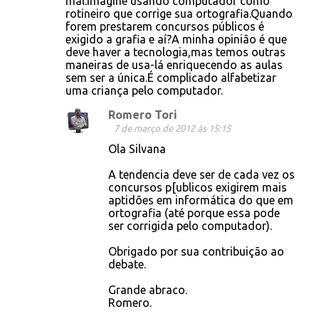
mal.Imagine usando computador como
rotineiro que corrige sua ortografia.Quando
forem prestarem concursos públicos é
exigido a grafia e aí?A minha opinião é que
deve haver a tecnologia,mas temos outras
maneiras de usa-lá enriquecendo as aulas
sem ser a única.É complicado alfabetizar
uma criança pelo computador.
Romero Tori
7 de março de 2012 às 15:15
Ola Silvana
A tendencia deve ser de cada vez os
concursos p[ublicos exigirem mais
aptidões em informática do que em
ortografia (até porque essa pode
ser corrigida pelo computador).
Obrigado por sua contribuição ao
debate.
Grande abraco.
Romero.