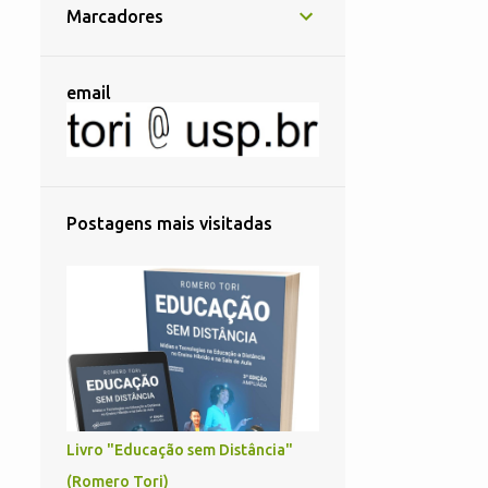
2
março
Marcadores
2
fevereiro
3
2023
email
2
outubro
1
maio
6
2022
Postagens mais visitadas
1
novembro
1
setembro
1
agosto
1
junho
1
maio
1
abril
Livro "Educação sem Distância"
13
2021
(Romero Tori)