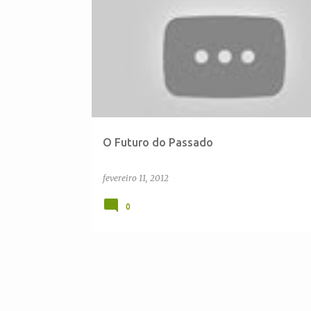
P
o
s
t
a
g
e
O Futuro do Passado
n
s
fevereiro 11, 2012
0