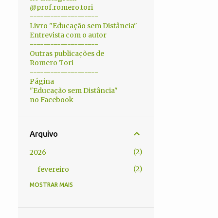
@prof.romero.tori
--------------------
Livro "Educação sem Distância"
Entrevista com o autor
--------------------
Outras publicações de
Romero Tori
--------------------
Página
"Educação sem Distância"
no Facebook
Arquivo
2
2026
2
fevereiro
MOSTRAR MAIS
5
2025
1
abril