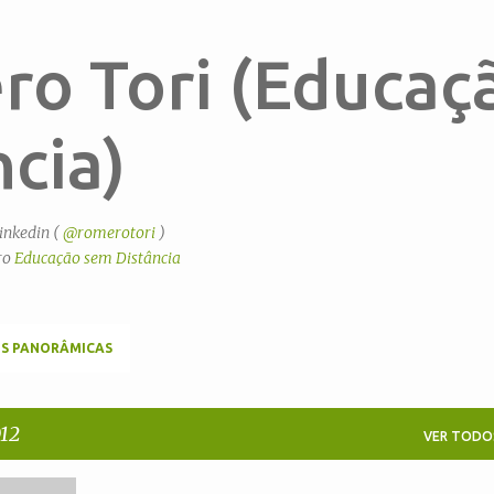
Pular para o conteúdo principal
ro Tori (Educaç
cia)
inkedin (
@romerotori
)
ro
Educação sem Distância
ENS PANORÂMICAS
012
VER TODO