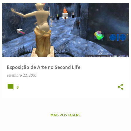
P
o
s
t
a
g
e
Exposição de Arte no Second Life
n
setembro 22, 2010
s
9
MAIS POSTAGENS