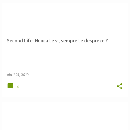
P
o
s
t
Second Life: Nunca te vi, sempre te desprezei?
a
g
e
n
abril 21, 2010
s
4